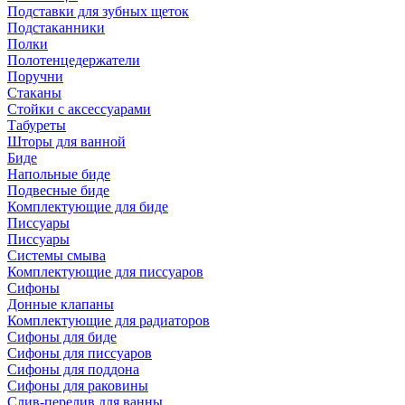
Подставки для зубных щеток
Подстаканники
Полки
Полотенцедержатели
Поручни
Стаканы
Стойки с аксессуарами
Табуреты
Шторы для ванной
Биде
Напольные биде
Подвесные биде
Комплектующие для биде
Писсуары
Писсуары
Системы смыва
Комплектующие для писсуаров
Сифоны
Донные клапаны
Комплектующие для радиаторов
Сифоны для биде
Сифоны для писсуаров
Сифоны для поддона
Сифоны для раковины
Слив-перелив для ванны