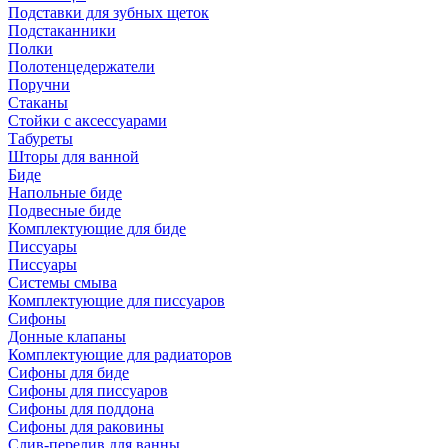
Подставки для зубных щеток
Подстаканники
Полки
Полотенцедержатели
Поручни
Стаканы
Стойки с аксессуарами
Табуреты
Шторы для ванной
Биде
Напольные биде
Подвесные биде
Комплектующие для биде
Писсуары
Писсуары
Системы смыва
Комплектующие для писсуаров
Сифоны
Донные клапаны
Комплектующие для радиаторов
Сифоны для биде
Сифоны для писсуаров
Сифоны для поддона
Сифоны для раковины
Слив-перелив для ванны