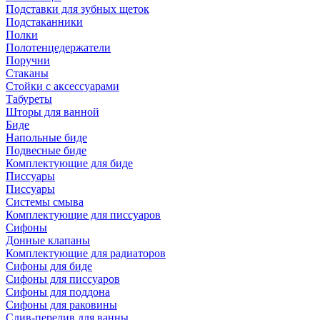
Подставки для зубных щеток
Подстаканники
Полки
Полотенцедержатели
Поручни
Стаканы
Стойки с аксессуарами
Табуреты
Шторы для ванной
Биде
Напольные биде
Подвесные биде
Комплектующие для биде
Писсуары
Писсуары
Системы смыва
Комплектующие для писсуаров
Сифоны
Донные клапаны
Комплектующие для радиаторов
Сифоны для биде
Сифоны для писсуаров
Сифоны для поддона
Сифоны для раковины
Слив-перелив для ванны