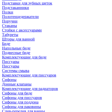
Подставки для зубных щеток
Подстаканники
Полки
Полотенцедержатели
Поручни
Стаканы
Стойки с аксессуарами
Табуреты
Шторы для ванной
Биде
Напольные биде
Подвесные биде
Комплектующие для биде
Писсуары
Писсуары
Системы смыва
Комплектующие для писсуаров
Сифоны
Донные клапаны
Комплектующие для радиаторов
Сифоны для биде
Сифоны для писсуаров
Сифоны для поддона
Сифоны для раковины
Слив-перелив для ванны