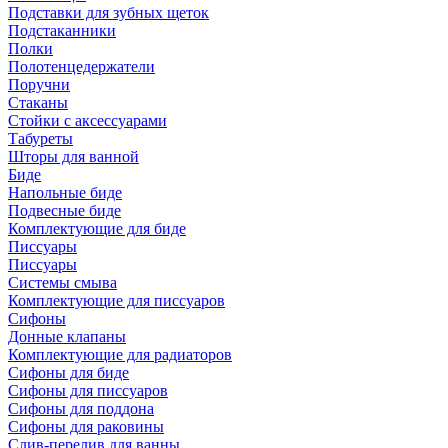
Подставки для зубных щеток
Подстаканники
Полки
Полотенцедержатели
Поручни
Стаканы
Стойки с аксессуарами
Табуреты
Шторы для ванной
Биде
Напольные биде
Подвесные биде
Комплектующие для биде
Писсуары
Писсуары
Системы смыва
Комплектующие для писсуаров
Сифоны
Донные клапаны
Комплектующие для радиаторов
Сифоны для биде
Сифоны для писсуаров
Сифоны для поддона
Сифоны для раковины
Слив-перелив для ванны