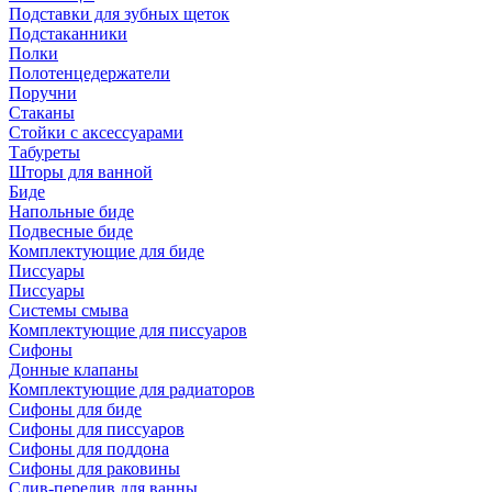
Подставки для зубных щеток
Подстаканники
Полки
Полотенцедержатели
Поручни
Стаканы
Стойки с аксессуарами
Табуреты
Шторы для ванной
Биде
Напольные биде
Подвесные биде
Комплектующие для биде
Писсуары
Писсуары
Системы смыва
Комплектующие для писсуаров
Сифоны
Донные клапаны
Комплектующие для радиаторов
Сифоны для биде
Сифоны для писсуаров
Сифоны для поддона
Сифоны для раковины
Слив-перелив для ванны