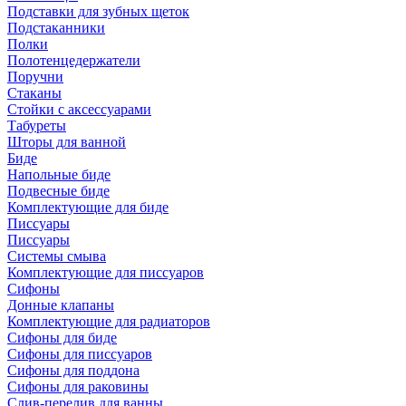
Подставки для зубных щеток
Подстаканники
Полки
Полотенцедержатели
Поручни
Стаканы
Стойки с аксессуарами
Табуреты
Шторы для ванной
Биде
Напольные биде
Подвесные биде
Комплектующие для биде
Писсуары
Писсуары
Системы смыва
Комплектующие для писсуаров
Сифоны
Донные клапаны
Комплектующие для радиаторов
Сифоны для биде
Сифоны для писсуаров
Сифоны для поддона
Сифоны для раковины
Слив-перелив для ванны