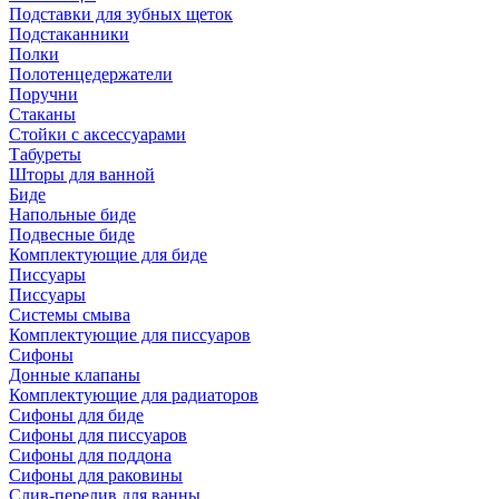
Подставки для зубных щеток
Подстаканники
Полки
Полотенцедержатели
Поручни
Стаканы
Стойки с аксессуарами
Табуреты
Шторы для ванной
Биде
Напольные биде
Подвесные биде
Комплектующие для биде
Писсуары
Писсуары
Системы смыва
Комплектующие для писсуаров
Сифоны
Донные клапаны
Комплектующие для радиаторов
Сифоны для биде
Сифоны для писсуаров
Сифоны для поддона
Сифоны для раковины
Слив-перелив для ванны